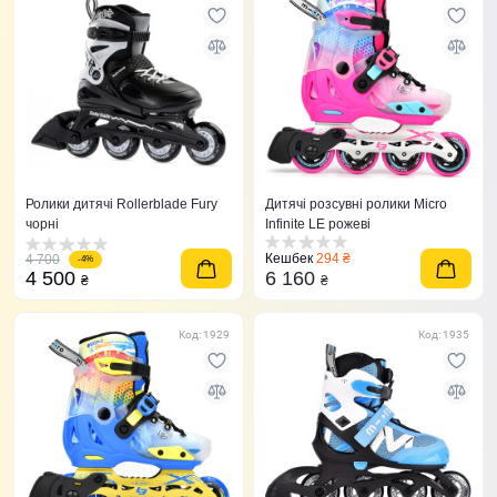
Ролики дитячі Rollerblade Fury
Дитячі розсувні ролики Micro
чорні
Infinite LE рожеві
Кешбек
294 ₴
4 700
-4%
4 500
6 160
₴
₴
Код: 1929
Код: 1935