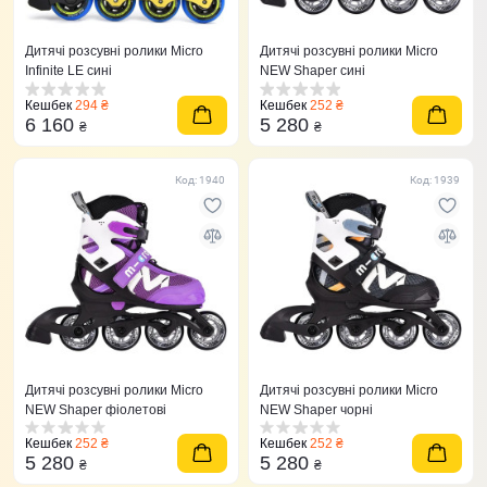
Дитячі розсувні ролики Micro
Дитячі розсувні ролики Micro
Infinite LE сині
NEW Shaper сині
Кешбек
294 ₴
Кешбек
252 ₴
6 160
5 280
₴
₴
Код: 1940
Код: 1939
Дитячі розсувні ролики Micro
Дитячі розсувні ролики Micro
NEW Shaper фіолетові
NEW Shaper чорні
Кешбек
252 ₴
Кешбек
252 ₴
5 280
5 280
₴
₴