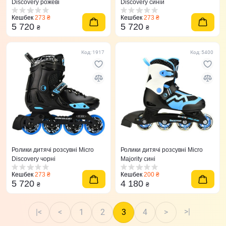
Discovery рожеві
Discovery синій
Кешбек
273 ₴
Кешбек
273 ₴
5 720
5 720
₴
₴
Код: 1917
Код: 5400
Ролики дитячі розсувні Micro
Ролики дитячі розсувні Micro
Discovery чорні
Majority сині
Кешбек
273 ₴
Кешбек
200 ₴
5 720
4 180
₴
₴
>|
|<
<
1
2
3
4
>