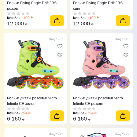
Ролики Flying Eagle Drift JRS
Ролики Flying Eagle Drift JRS
рожеві
сині
Кешбек
1100 ₴
Кешбек
1100 ₴
12 000
12 000
₴
₴
Код: 1905
Код: 1910
Ролики дитячі розсувні Micro
Ролики дитячі розсувні Micro
Infinite CE зелені
Infinite CE рожеві
Кешбек
294 ₴
Кешбек
294 ₴
6 160
6 160
₴
₴
Код: 1723
Код: 1927