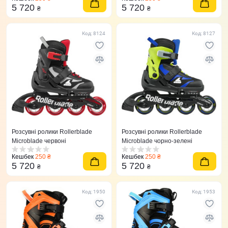
5 720
5 720
₴
₴
Код: 8124
Код: 8127
Розсувні ролики Rollerblade
Розсувні ролики Rollerblade
Microblade червоні
Microblade чорно-зелені
Кешбек
250 ₴
Кешбек
250 ₴
5 720
5 720
₴
₴
Код: 1950
Код: 1953