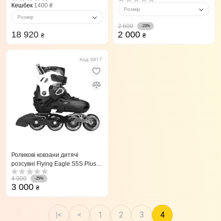
Кешбек
1400 ₴
Розмір
Розмір
2 600
-23%
18 920
2 000
₴
₴
Код: 9817
Роликові ковзани дитячі
розсувні Flying Eagle S5S Plus
чорні 28-32
4 000
-25%
3 000
₴
|<
<
1
2
3
4