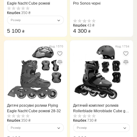
Eagle Nacht Cube рожеві
Pro Sonos чорні
Кешбек
350 ₴
Розмір
Кешбек
43 ₴
5 100
4 300
₴
₴
Код: 1570
Код: 1734
Дитячі розсувні ролики Flying
Дитячий комплект роликів
Eagle Nacht Cube рожеві 28-32
Rollerblade Microblade Cube g
purple 36,5-40,5
Кешбек
350 ₴
Кешбек
730 ₴
Розмір
Розмір