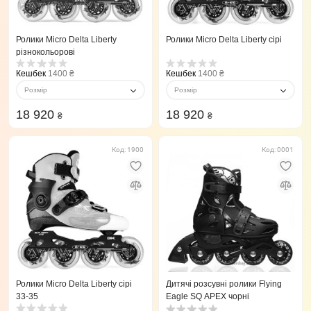
Ролики Micro Delta Liberty
Ролики Micro Delta Liberty сірі
різнокольорові
Кешбек
1400 ₴
Кешбек
1400 ₴
Розмір
Розмір
18 920
18 920
₴
₴
Код: 1900
Код: 0001
Ролики Micro Delta Liberty сірі
Дитячі розсувні ролики Flying
33-35
Eagle SQ APEX чорні