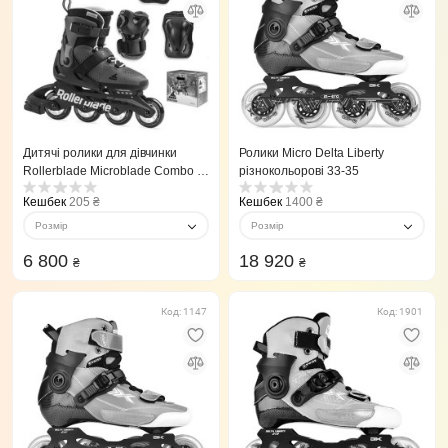
Дитячі ролики для дівчинки
Ролики Micro Delta Liberty
Rollerblade Microblade Combo G
різнокольорові 33-35
Violet 36,5-40,5
Кешбек
205 ₴
Кешбек
1400 ₴
Розмір
Розмір
6 800
18 920
₴
₴
Код: 1147
Код: 1901