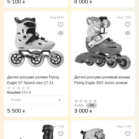
5 100
8 000
₴
₴
Код: 4402
Код: 1500
Дитячі розсувні ролики Flying
Дитячі розсувні роликові коньки
Eagle S7 Speed сині 27-31
Flying Eagle S6S Junior рожеві
Кешбек
550 ₴
Розмір
4 200
-29%
5 500
3 000
₴
₴
Код: 1752
Код: 1145