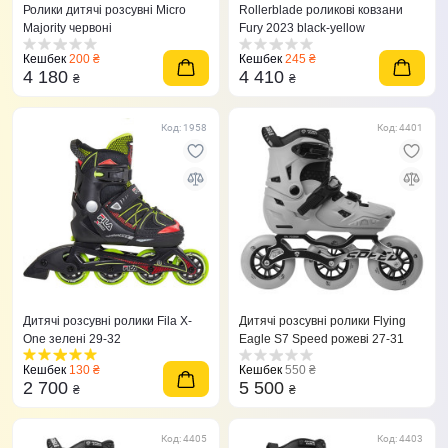
Ролики дитячі розсувні Micro
Rollerblade роликові ковзани
Majority червоні
Fury 2023 black-yellow
Кешбек
200 ₴
Кешбек
245 ₴
4 180
4 410
₴
₴
Код: 1958
Код: 4401
Дитячі розсувні ролики Fila X-
Дитячі розсувні ролики Flying
One зелені 29-32
Eagle S7 Speed рожеві 27-31
Кешбек
130 ₴
Кешбек
550 ₴
2 700
5 500
₴
₴
Код: 4405
Код: 4403