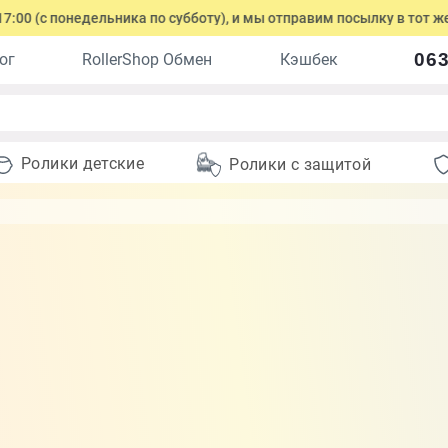
0 (с понедельника по субботу), и мы отправим посылку в тот же д
063
ог
RollerShop Обмен
Кэшбек
Ролики детские
Ролики с защитой