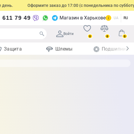
ень.
Оформите заказ до 17:00 (с понедельника по субботу), 
 611 79 49
Магазин в Харькове
UA
RU
Войти
0
0
0
Защита
Шлемы
Подшипники