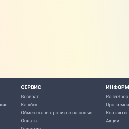
СЕРВИС
ИНФОРМ
Возврат
RollerSho
щие
Кэшбек
Про комп
Обмен старых роликов на новые
Контакты
Оплата
Акции
Гарантия