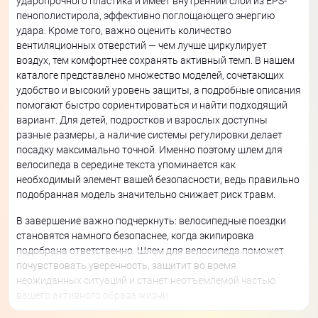
ударопрочного пластика и имеет внутренний слой из EPS-
пенополистирола, эффективно поглощающего энергию
удара. Кроме того, важно оценить количество
вентиляционных отверстий — чем лучше циркулирует
воздух, тем комфортнее сохранять активный темп. В нашем
каталоге представлено множество моделей, сочетающих
удобство и высокий уровень защиты, а подробные описания
помогают быстро сориентироваться и найти подходящий
вариант. Для детей, подростков и взрослых доступны
разные размеры, а наличие системы регулировки делает
посадку максимально точной. Именно поэтому шлем для
велосипеда в середине текста упоминается как
необходимый элемент вашей безопасности, ведь правильно
подобранная модель значительно снижает риск травм.
В завершение важно подчеркнуть: велосипедные поездки
становятся намного безопаснее, когда экипировка
подобрана ответственно. Шлем для велосипеда поможет
почувствовать уверенность, защитит во время
неожиданных ситуаций и станет неотъемлемой частью
вашего активного образа жизни.