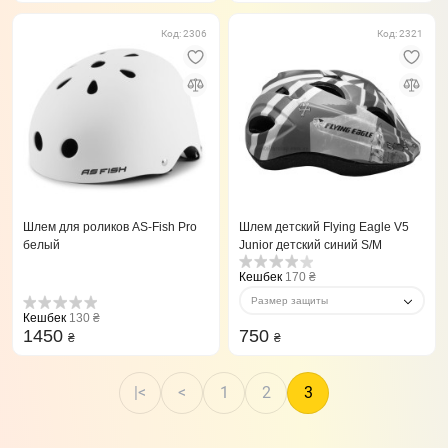
Код: 2306
Код: 2321
Шлем для роликов AS-Fish Pro
Шлем детский Flying Eagle V5
белый
Junior детский синий S/M
Кешбек
170 ₴
Размер защиты
Кешбек
130 ₴
1450
750
₴
₴
|<
<
1
2
3