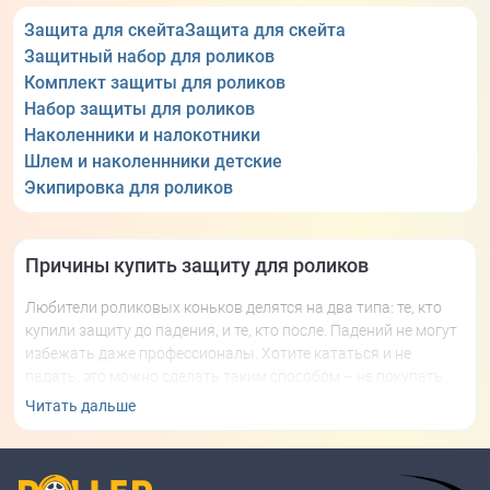
Защита для скейта
Защита для скейта
Защитный набор для роликов
Комплект защиты для роликов
Набор защиты для роликов
Наколенники и налокотники
Шлем и наколеннники детские
Экипировка для роликов
Причины купить защиту для роликов
Любители роликовых коньков делятся на два типа: те, кто
купили защиту до падения, и те, кто после. Падений не могут
избежать даже профессионалы. Хотите кататься и не
падать, это можно сделать таким способом – не покупать
ролики (не рекомендуется). Желаете получать удовольствие
Читать дальше
от езды, тогда она точно вам нужна. С ней вы получите
уверенность в движении и сможет перебороть страх
падения.