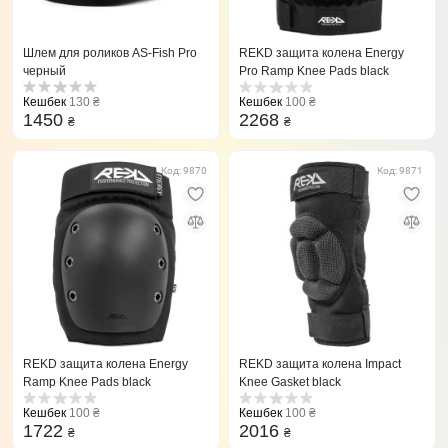
Шлем для роликов AS-Fish Pro
REKD защита колена Energy
черный
Pro Ramp Knee Pads black
Кешбек
130 ₴
Кешбек
100 ₴
1450
2268
₴
₴
Код: 9870
Код: 9871
REKD защита колена Energy
REKD защита колена Impact
Ramp Knee Pads black
Knee Gasket black
Кешбек
100 ₴
Кешбек
100 ₴
1722
2016
₴
₴