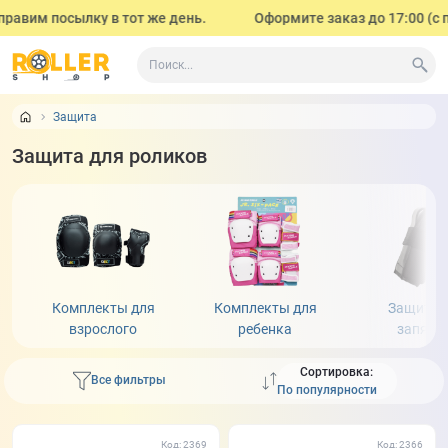
авим посылку в тот же день.
Оформите заказ до 17:00 (с пон
Защита
Защита для роликoв
Комплекты для
Комплекты для
Защита 
взрослого
ребенка
запяст
Сортировка:
Все фильтры
Код: 2369
Код: 2366