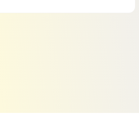
иалов, которые не утяжеляют движения.
спределяют силу удара, снижая риск серьёзных
мфорт, а вентиляционные отверстия
я даже при длительном катании. Такой подход
пасности.
ляя скейтерам сосредоточиться на выполнении
ов, так и для опытных спортсменов, обеспечивая
спользовании, легко регулируются под разные
ость даже при интенсивном использовании.
 со временем.
 кто ценит безопасность во время катания.