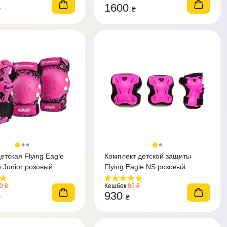
1600
₴
₴
етская Flying Eagle
Комплект детской защиты
o Junior розовый
Flying Eagle NS розовый
0 ₴
Кешбек
85 ₴
930
₴
₴