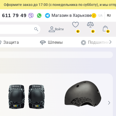
аказ до 17:00 (с понедельника по субботу), и мы отправим посылк
 611 79 49
Магазин в Харькове
UA
RU
Войти
0
0
0
Защита
Шлемы
Подшипники