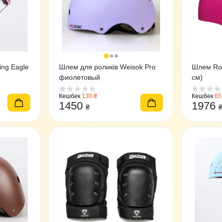
ing Eagle
Шлем для роликів Weisok Pro
Шлем Rol
фиолетовый
см)
Кешбек
130 ₴
Кешбек
65
1450
1976
₴