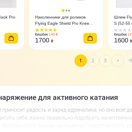
isok Pro
Наколенники для роликов
Шлем Fly
Flying Eagle Shield Pro Knee
S (52-55 
Pad
Кешбек
140 ₴
Кешбек
14
1700
1600
₴
>|
1
2
3
>
аряжение для активного катания
е приносит радость и заряд адреналина, но оно всегд
тить себя, важно правильно подобрать качественно
безопасности, так как он помогает предотвратить уд