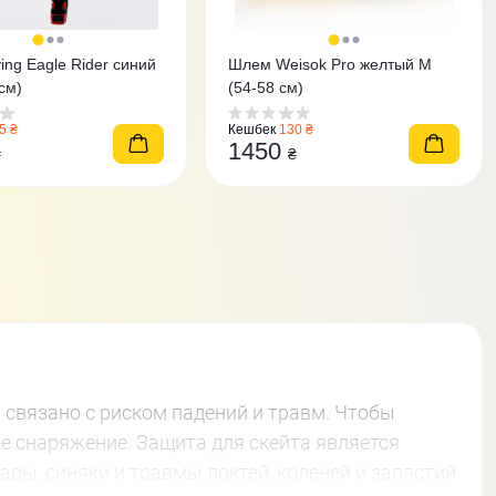
ing Eagle Rider синий
Шлем Weisok Pro желтый M
cм)
(54-58 см)
5 ₴
Кешбек
130 ₴
1450
₴
₴
а связано с риском падений и травм. Чтобы
е снаряжение. Защита для скейта является
ары, синяки и травмы локтей, коленей и запястий