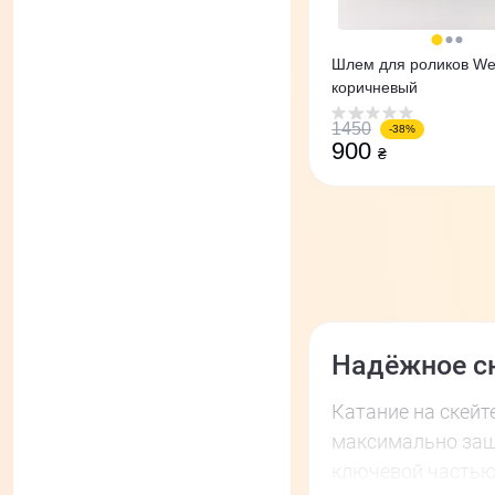
Шлем для роликов We
коричневый
1450
-38%
900
₴
Надёжное сн
Катание на скейт
максимально защи
ключевой частью 