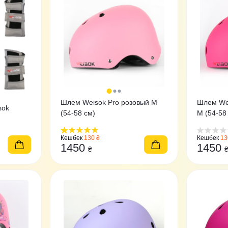
Шлем Weisok Pro розовый M
Шлем Wei
sok
(54-58 см)
M (54-58
Кешбек
130 ₴
Кешбек
13
1450
1450
₴