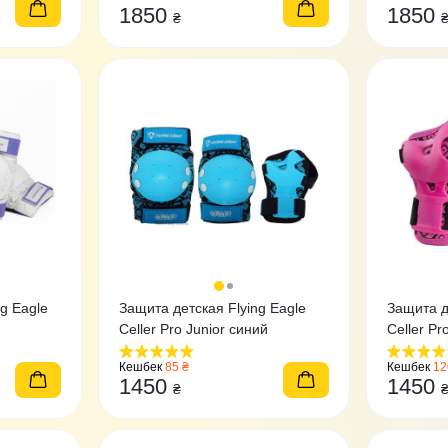
1850
1850
₴
g Eagle
Защита детская Flying Eagle
Защита д
Celler Pro Junior синий
Celler Pr
Кешбек
85 ₴
Кешбек
12
1450
1450
₴