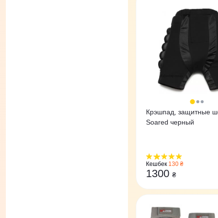
Крэшпад, защитные ш
Soared черный
Кешбек
130 ₴
1300
₴