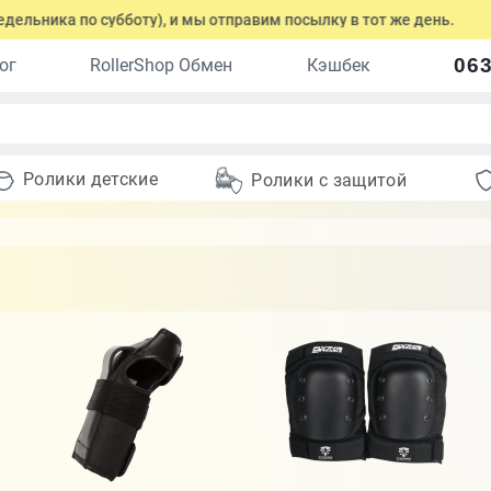
 субботу), и мы отправим посылку в тот же день.
Оформите з
063
ог
RollerShop Обмен
Кэшбек
Ролики детские
Ролики с защитой