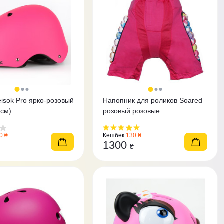
sok Pro ярко-розовый
Напопник для роликов Soared
 см)
розовый розовые
0 ₴
Кешбек
130 ₴
1300
₴
₴