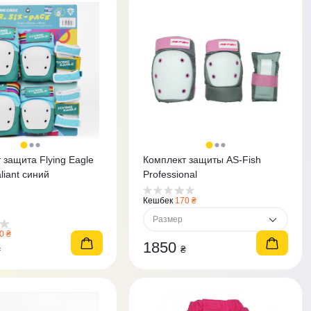
 защита Flying Eagle
Комплект защиты AS-Fish
liant синий
Professional
Кешбек
170 ₴
Размер
0 ₴
1850
₴
₴