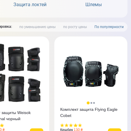
Защита локтей
Шлемы
ровка:
по уменьшению цены
по росту цены
По популярности
Комплект защита Flying Eagle
 защиты Weisok
Cobet
onal чорный
0 ₴
Кешбек
130 ₴