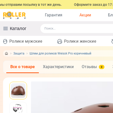
правим посылку в тот же день.
Оформите заказ до 17:00 (с п
Гарантия
Акции
Бл
Каталог
Ролики мужские
Ролики женские
Защита
Шлем для роликов Weisok Pro коричневый
Все о товаре
Характеристики
Отзывы
0