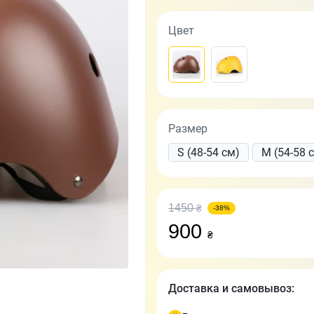
Цвет
Размер
S (48-54 см)
M (54-58 
1450
₴
-38%
900
₴
Доставка и самовывоз: