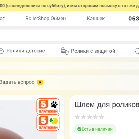
онедельника по субботу), и мы отправим посылку в тот же день.
063
ог
RollerShop Обмен
Кэшбек
Ролики детские
Ролики с защитой
Задать вопрос
0
Шлем для роликов
Есть в наличии