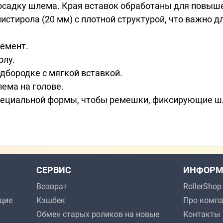
садку шлема. Края вставок обработаны для повыше
истирола (20 мм) с плотной структурой, что важно д
емент.
олу.
дбородке с мягкой вставкой.
ема на голове.
пециальной формы, чтобы ремешки, фиксирующие шл
СЕРВИС
ИНФОРМ
Возврат
RollerSho
щие
Кэшбек
Про комп
Обмен старых роликов на новые
Контакты