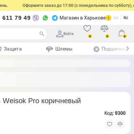
Оформите заказ до 17:00 (с понедельника по субботу), и мы о
 611 79 49
Магазин в Харькове
UA
RU
Войти
0
0
0
Защита
Шлемы
Подшипники
 Weisok Pro коричневый
Код:
9300