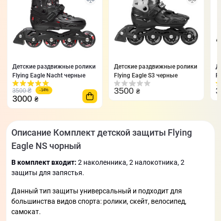
Детские раздвижные ролики
Детские раздвижные ролики
Д
Flying Eagle Nacht черные
Flying Eagle S3 черные
F
3500
₴
3500
₴
-14%
3000
₴
Описание Комплект детской защиты Flying
Eagle NS чорный
В комплект входит:
2 наколенника, 2 налокотника, 2
защиты для запястья.
Данный тип защиты универсальный и подходит для
большинства видов спорта: ролики, скейт, велосипед,
самокат.