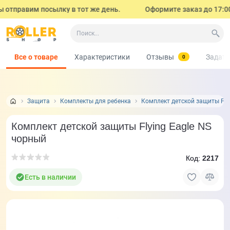
 отправим посылку в тот же день.
Оформите заказ до 17:00 (
Все о товаре
Характеристики
Отзывы
Задать
0
Защита
Комплекты для ребенка
Комплект детской защиты Fly
Комплект детской защиты Flying Eagle NS
чорный
Код:
2217
Есть в наличии