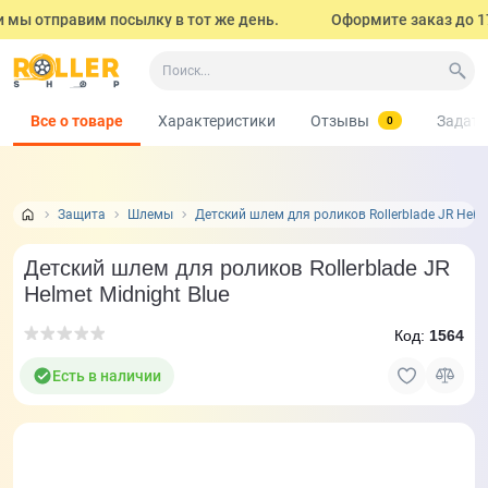
мы отправим посылку в тот же день.
Оформите заказ до 17:0
Все о товаре
Характеристики
Отзывы
Задать
0
Защита
Шлемы
Детский шлем для роликов Rollerblade JR Helme
Детский шлем для роликов Rollerblade JR
Helmet Midnight Blue
Код:
1564
Есть в наличии