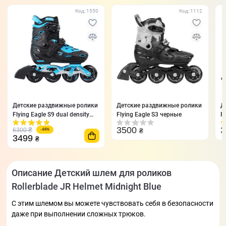
Код: 1550
Код: 1112
Детские раздвижные ролики
Детские раздвижные ролики
Д
Flying Eagle S9 dual density
Flying Eagle S3 черные
F
синие 27-31
3500
₴
6300
₴
-44%
3499
₴
Описание Детский шлем для роликов
Rollerblade JR Helmet Midnight Blue
С этим шлемом вы можете чувствовать себя в безопасности
даже при выполнении сложных трюков.