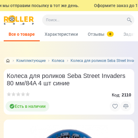
мы отправим посылку в тот же день.
Оформите заказ до 17:0
Все о товаре
Характеристики
Отзывы
Задать
0
Комплектующие
Колеса
Колеса для роликов Seba Street Invad
Колеса для роликов Seba Street Invaders
80 мм/84A 4 шт синие
Код:
2110
Есть в наличии