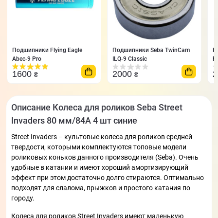
Подшипники Flying Eagle
Подшипники Seba TwinCam
К
Abec-9 Pro
ILQ-9 Classic
F
1600
2000
₴
₴
Описание Колеса для роликов Seba Street
Invaders 80 мм/84A 4 шт синие
Street Invaders – культовые колеса для роликов средней
твердости, которыми комплектуются топовые модели
роликовых коньков данного производителя (Seba). Очень
удобные в катании и имеют хороший амортизирующий
эффект при этом достаточно долго стираются. Оптимально
подходят для слалома, прыжков и простого катания по
городу.
Колеса для роликов Street Invaders имеют маленькую