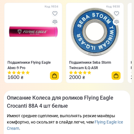
Код: 9834
Код: 9838
Подшипники Flying Eagle
Подшипники Seba Storm
К
Abec-9 Pro
Twincam ILQ-ASR
F
1600
2000
₴
₴
Описание Колеса для роликов Flying Eagle
Crocanti 88А 4 шт белые
Имеют среднее сцепление, выполнять резкие манёвры
комфортно, но скользят в слайде легче, чем
Flying Eagle Ice
Cream
.