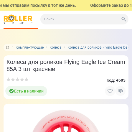
 мы отправим посылку в тот же день.
Оформите заказ до 17:0
Все о товаре
Характеристики
Отзывы
Задать
0
Комплектующие
Колеса
Колеса для роликов Flying Eagle Ice 
Колеса для роликов Flying Eagle Ice Cream
85A 3 шт красные
Код:
4503
Есть в наличии