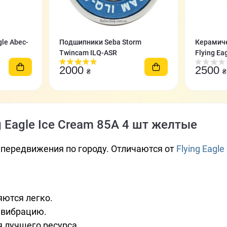
le Abec-
Подшипники Seba Storm
Керамич
Twincam ILQ-ASR
Flying Ea
2000
2500
₴
₴
 Eagle Ice Cream 85A 4 шт желтые
передвижения по городу. Отличаются от
Flying Eagle
яются легко.
 вибрацию.
 лучшего ресурса.