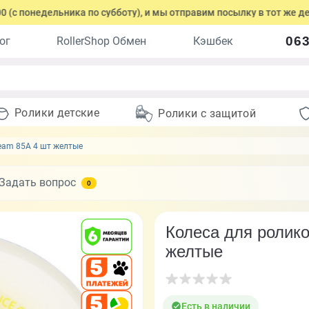
онедельника по субботу), и мы отправим посылку в тот же день.
063
ог
RollerShop Обмен
Кэшбек
Ролики детские
Ролики с защитой
ream 85A 4 шт желтые
Задать вопрос
0
Колеса для ролико
желтые
Есть в наличии