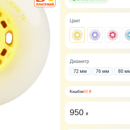
Цвет
Диаметр
72 мм
76 мм
80 м
Кэшбэк
60 ₴
950
₴