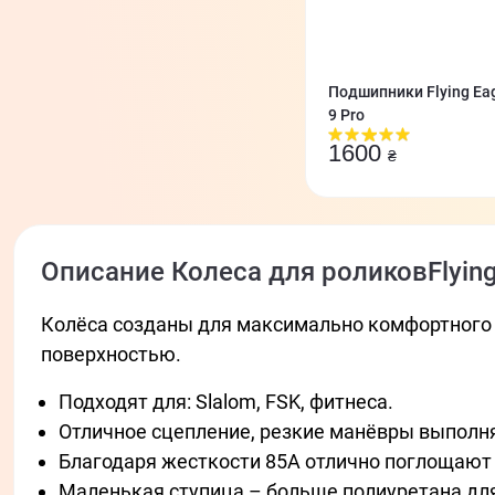
Подшипники Flying Eag
9 Pro
1600
₴
Описание Колеса для роликовFlying
Колёса созданы для максимально комфортного 
поверхностью.
Подходят для: Slalom, FSK, фитнеса.
Отличное сцепление, резкие манёвры выполн
Благодаря жесткости 85A отлично поглощают
Маленькая ступица – больше полиуретана для