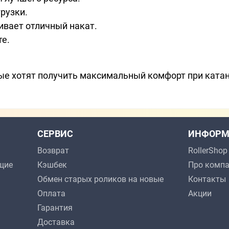
рузки.
ивает отличный накат.
те.
ые хотят получить максимальный комфорт при катан
СЕРВИС
ИНФОРМ
Возврат
RollerSho
щие
Кэшбек
Про комп
Обмен старых роликов на новые
Контакты
Оплата
Акции
Гарантия
Доставка