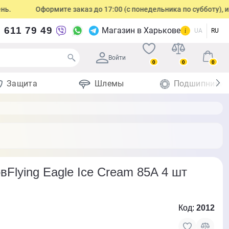
Оформите заказ до 17:00 (с понедельника по субботу), и мы о
 611 79 49
Магазин в Харькове
UA
RU
Войти
0
0
0
Защита
Шлемы
Подшипники
вFlying Eagle Ice Cream 85A 4 шт
Код:
2012