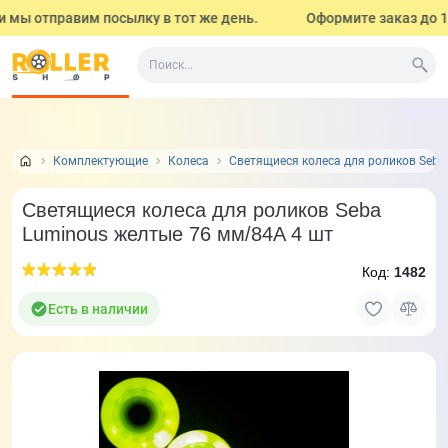
 мы отправим посылку в тот же день.
Оформите заказ до 17:0
Все о товаре
Характеристики
Отзывы
Задать
1
Комплектующие
Колеса
Светящиеся колеса для роликов Seba
Светящиеся колеса для роликов Seba
Luminous желтые 76 мм/84A 4 шт
Код:
1482
Есть в наличии