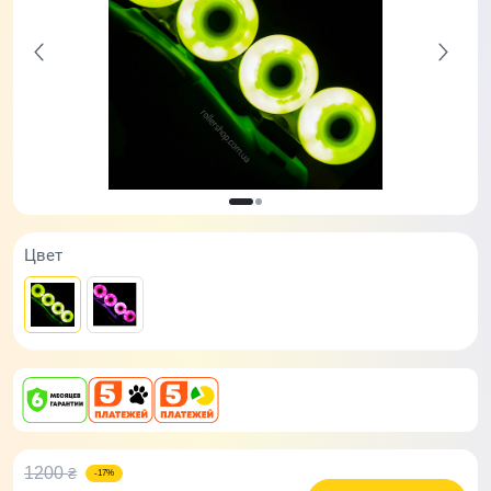
Цвет
1200
₴
-17%