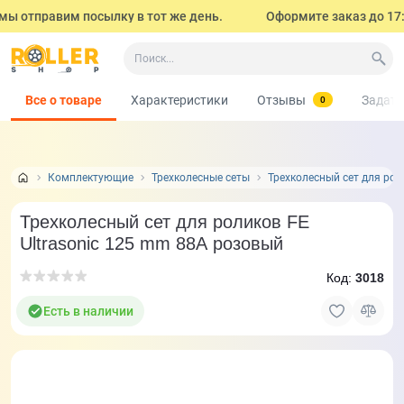
ы отправим посылку в тот же день.
Оформите заказ до 17:00 
Все о товаре
Характеристики
Отзывы
Задать
0
Комплектующие
Трехколесные сеты
Трехколесный сет для рол
Трехколесный сет для роликов FE
Ultrasonic 125 mm 88А розовый
Код:
3018
Есть в наличии