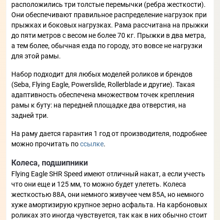
расположились три толстые перемычки (ребра жесткости).
Они обеспечивают правильное распределение нагрузок при
прыжках и боковых нагрузках. Рама рассчитана на прыжки
до пяти метров с весом не более 70 кг. Прыжки в два метра,
а тем более, обычная езда по городу, это вовсе не нагрузки
для этой рамы.
Набор подходит для любых моделей роликов и брендов
(Seba, Flying Eagle, Powerslide, Rollerblade и другие). Такая
адаптивность обеспечена множеством точек крепления
рамы к буту: на передней площадке два отверстия, на
задней три.
На раму дается гарантия 1 год от производителя, подробнее
можно прочитать по
ссылке
.
Колеса, подшипники
Flying Eagle SHR Speed имеют отличный накат, а если учесть
что они еще и 125 мм, то можно будет улететь. Колеса
жесткостью 88А, они немного живучее чем 85А, но немного
хуже амортизирую крупное зерно асфальта. На карбоновых
роликах это иногда чувствуется, так как в них обычно стоит