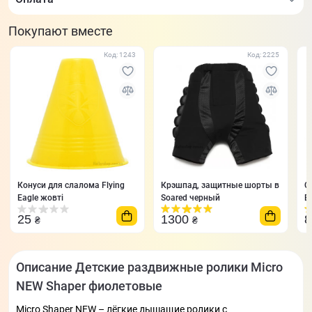
Покупают вместе
Код: 1243
Код: 2225
Конуси для слалома Flying
Крэшпад, защитные шорты в
С
Eagle жовті
Soared черный
E
25
1300
₴
₴
Описание Детские раздвижные ролики Micro
NEW Shaper фиолетовые
Micro Shaper NEW – лёгкие дышащие ролики с