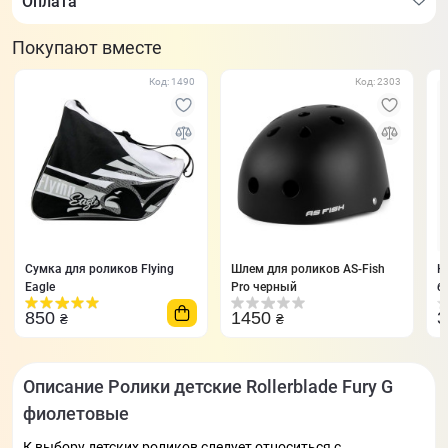
Оплата
Покупают вместе
Код: 1490
Код: 2303
Сумка для роликов Flying
Шлем для роликов AS-Fish
Н
Eagle
Pro черный
б
850
1450
₴
₴
Описание Ролики детские Rollerblade Fury G
фиолетовые
К выбору детских роликов следует относиться с