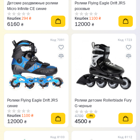
Детские раздвижные ролики
Ролики Flying Eagle Drift JRS
Micro Infinite CE синие
розовые
Кешбек
294 ₴
Кешбек
1100 ₴
6160
12000
₴
₴
Код: 7091
Код: 1723
Ролики Flying Eagle Drift JRS
Ролики детские Rollerblade Fury
синие
G черные
Кешбек
1100 ₴
4700
-4%
12000
4500
₴
₴
Код: 8103
Код: 8112