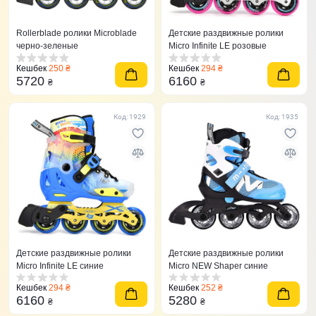
Rollerblade ролики Microblade
Детские раздвижные ролики
черно-зеленые
Micro Infinite LE розовые
Кешбек
250 ₴
Кешбек
294 ₴
5720
6160
₴
₴
Код: 1929
Код: 1935
Детские раздвижные ролики
Детские раздвижные ролики
Micro Infinite LE синие
Micro NEW Shaper синие
Кешбек
294 ₴
Кешбек
252 ₴
6160
5280
₴
₴