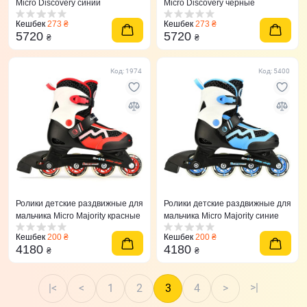
Micro Discovery синий
Micro Discovery черные
Кешбек
273 ₴
Кешбек
273 ₴
5720
5720
₴
₴
Код: 1974
Код: 5400
Ролики детские раздвижные для
Ролики детские раздвижные для
мальчика Micro Majority красные
мальчика Micro Majority синие
Кешбек
200 ₴
Кешбек
200 ₴
4180
4180
₴
₴
>|
|<
<
1
2
3
4
>