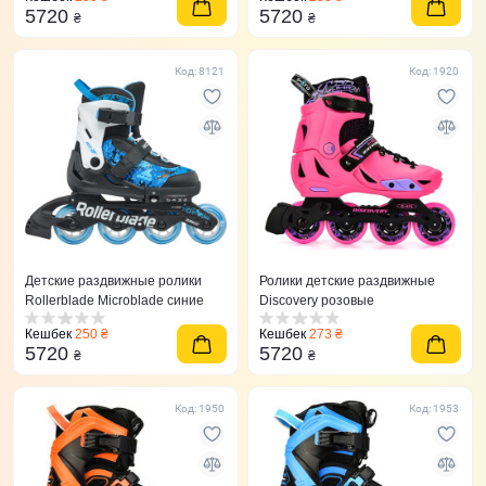
5720
5720
₴
₴
Код: 8121
Код: 1920
Детские раздвижные ролики
Ролики детские раздвижные
Rollerblade Microblade синие
Discovery розовые
Кешбек
250 ₴
Кешбек
273 ₴
5720
5720
₴
₴
Код: 1950
Код: 1953