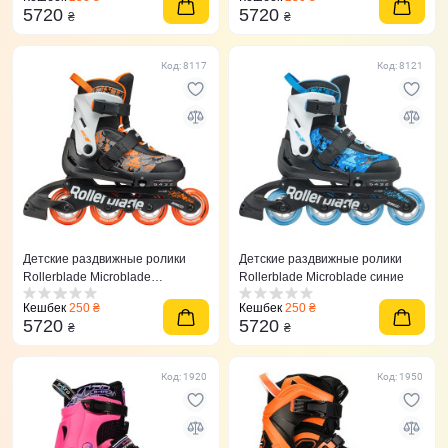
5720
5720
₴
₴
Код: 8117
Код: 8121
Детские раздвижные ролики
Детские раздвижные ролики
Rollerblade Microblade
Rollerblade Microblade синие
оранжевые
Кешбек
250 ₴
Кешбек
250 ₴
5720
5720
₴
₴
Код: 1920
Код: 1950