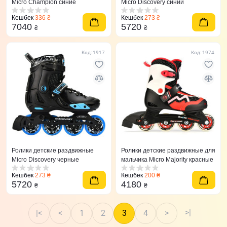
Micro Champion синие
Micro Discovery синий
Кешбек
336 ₴
Кешбек
273 ₴
7040
5720
₴
₴
Код: 1917
Код: 1974
Ролики детские раздвижные
Ролики детские раздвижные для
Micro Discovery черные
мальчика Micro Majority красные
Кешбек
273 ₴
Кешбек
200 ₴
5720
4180
₴
₴
>|
|<
<
1
2
3
4
>