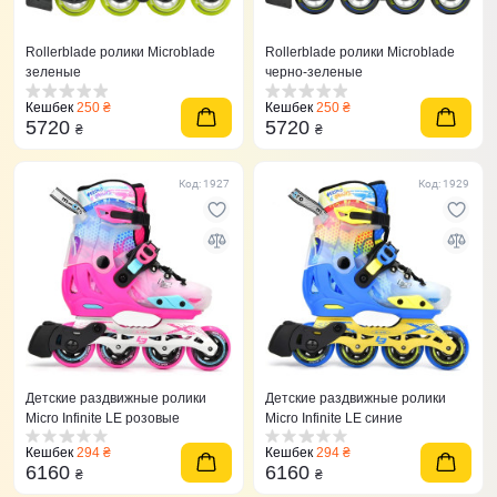
Rollerblade ролики Microblade
Rollerblade ролики Microblade
зеленые
черно-зеленые
Кешбек
250 ₴
Кешбек
250 ₴
5720
5720
₴
₴
Код: 1927
Код: 1929
Детские раздвижные ролики
Детские раздвижные ролики
Micro Infinite LE розовые
Micro Infinite LE синие
Кешбек
294 ₴
Кешбек
294 ₴
6160
6160
₴
₴