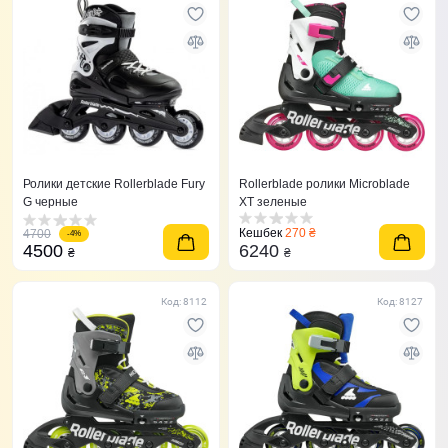
Ролики детские Rollerblade Fury
Rollerblade ролики Microblade
G черные
XT зеленые
Кешбек
270 ₴
4700
-4%
4500
6240
₴
₴
Код: 8112
Код: 8127