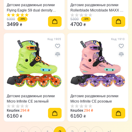
Детские раздвижные ролики
Детские раздвижные ролики
Flying Eagle S9 dual density
Rollerblade Microblade MAXX G
синие 27-31
36,5-40,5
6300
5300
-44%
-11%
3499
4700
₴
₴
Код: 1905
Код: 1910
Детские раздвижные ролики
Детские раздвижные ролики
Micro Infinite CE зеленый
Micro Infinite CE розовые
Кешбек
294 ₴
Кешбек
294 ₴
6160
6160
₴
₴