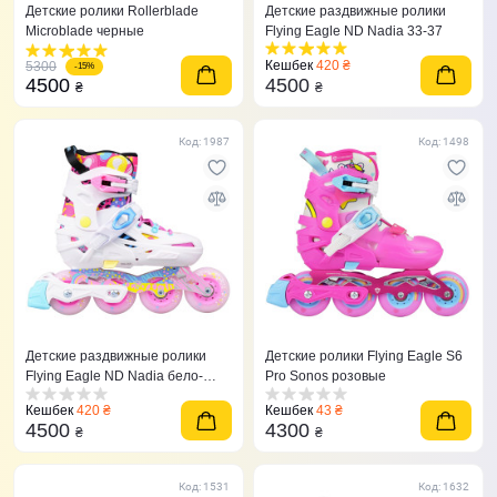
Детские ролики Rollerblade
Детские раздвижные ролики
Microblade черные
Flying Eagle ND Nadia 33-37
Кешбек
420 ₴
5300
-15%
4500
4500
₴
₴
Код: 1987
Код: 1498
Детские раздвижные ролики
Детские ролики Flying Eagle S6
Flying Eagle ND Nadia бело-
Pro Sonos розовые
розовые
Кешбек
420 ₴
Кешбек
43 ₴
4500
4300
₴
₴
Код: 1531
Код: 1632