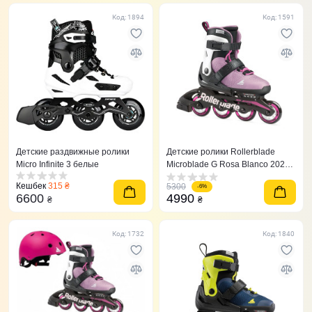
Код: 1894
Код: 1591
Детские раздвижные ролики
Детские ролики Rollerblade
Micro Infinite 3 белые
Microblade G Rosa Blanco 2021
розовые 36,5-40,5
Кешбек
315 ₴
5300
-6%
6600
4990
₴
₴
Код: 1732
Код: 1840