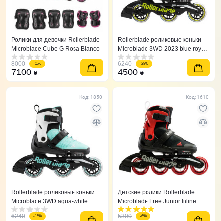
Ролики для девочки Rollerblade
Rollerblade роликовые коньки
Microblade Cube G Rosa Blanco
Microblade 3WD 2023 blue royal-
lime
8000
6240
-11%
-28%
7100
4500
₴
₴
Код: 1850
Код: 1610
Rollerblade роликовые коньки
Детские ролики Rollerblade
Microblade 3WD aqua-white
Microblade Free Junior Inline
Skates красные
6240
5300
-15%
-6%