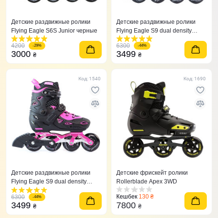
Детские раздвижные ролики
Детские раздвижные ролики
Flying Eagle S6S Junior черные
Flying Eagle S9 dual density
красные
4200
6300
-29%
-44%
3000
3499
₴
₴
Код: 1540
Код: 1690
Детские раздвижные ролики
Детские фрискейт ролики
Flying Eagle S9 dual density
Rollerblade Apex 3WD
розовые 27-31
Кешбек
130 ₴
6300
-44%
3499
7800
₴
₴