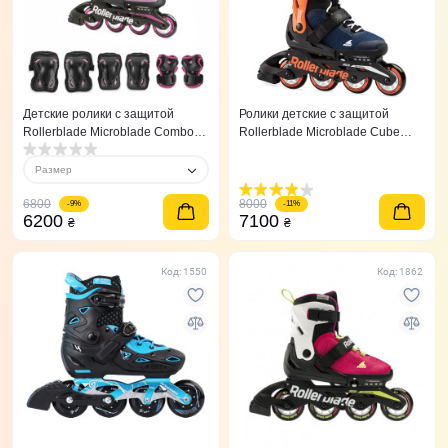
Детские ролики с защитой
Ролики детские с защитой
Rollerblade Microblade Combo
Rollerblade Microblade Сube
Rosa Blanco 36,5-40,5
Orange/Blue
Размер
6800
8000
-9%
-11%
6200
7100
₴
₴
Код: 1550
Код: 1862