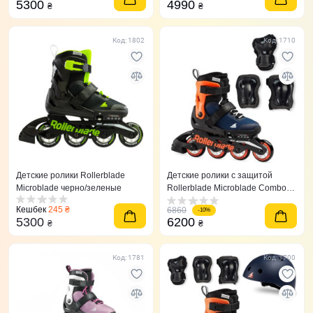
5300
4990
₴
₴
Код: 1802
Код: 1710
Детские ролики Rollerblade
Детские ролики с защитой
Microblade черно/зеленые
Rollerblade Microblade Combo
Midnight Blue/Orange
Кешбек
245 ₴
6860
-10%
5300
6200
₴
₴
Код: 1781
Код: 1700