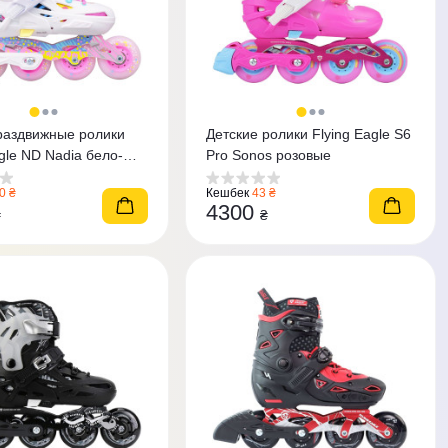
раздвижные ролики
Детские ролики Flying Eagle S6
gle ND Nadia бело-
Pro Sonos розовые
0 ₴
Кешбек
43 ₴
4300
₴
₴