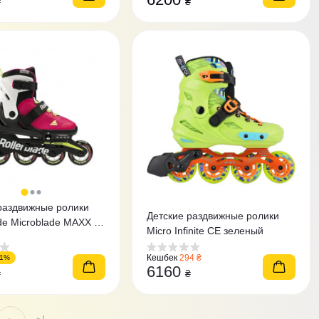
₴
₴
раздвижные ролики
Детские раздвижные ролики
ade Microblade MAXX G
Micro Infinite CE зеленый
Кешбек
294 ₴
11%
6160
₴
₴