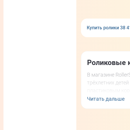
Купить ролики 38 
Роликовые к
В магазине Rolle
трёхлетних дете
пластиковым кор
фиксацию.
Читать дальше
Родителям важно
плавное катание 
тормозом на прав