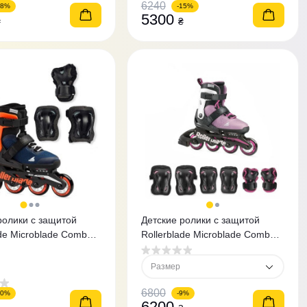
6240
28%
-15%
5300
₴
₴
ролики с защитой
Детские ролики с защитой
ade Microblade Combo
Rollerblade Microblade Combo
 Blue/Orange
Rosa Blanco 36,5-40,5
Размер
6800
10%
-9%
6200