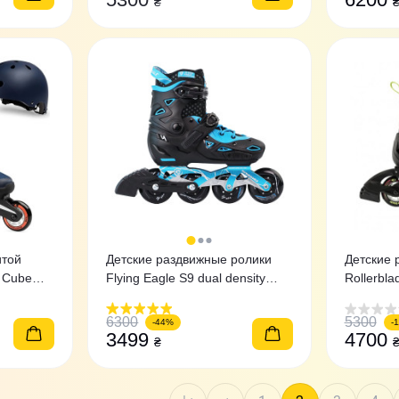
₴
итой
Детские раздвижные ролики
Детские 
e Сube
Flying Eagle S9 dual density
Rollerbl
синие 27-31
36,5-40,5
6300
5300
-44%
-
3499
4700
₴