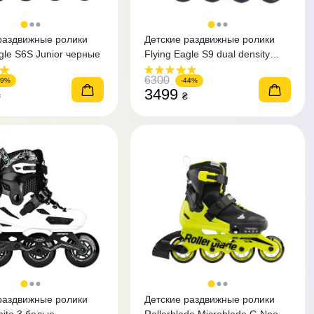
раздвижные ролики
Детские раздвижные ролики
gle S6S Junior черные
Flying Eagle S9 dual density
красные
6300
29%
-44%
3499
₴
₴
раздвижные ролики
Детские раздвижные ролики