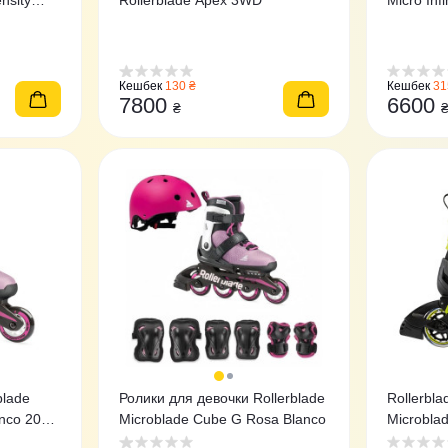
nsity
Rollerblade Apex 3WD
Micro Inf
Кешбек
130 ₴
Кешбек
31
7800
6600
₴
blade
Ролики для девочки Rollerblade
Rollerbl
anco 2021
Microblade Cube G Rosa Blanco
Microbla
royal-lim