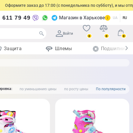
 заказ до 17:00 (с понедельника по субботу), и мы отправим посы
 611 79 49
Магазин в Харькове
UA
RU
Войти
0
0
0
Защита
Шлемы
Подшипники
ровка:
по уменьшению цены
по росту цены
По популярности