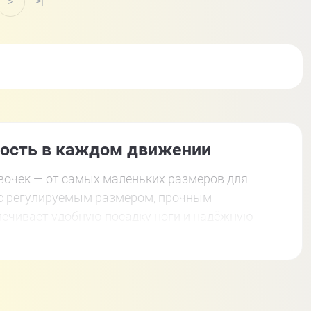
>|
>
ность в каждом движении
евочек — от самых маленьких размеров для
 с регулируемым размером, прочным
печивает удобную посадку ноги и надёжную
л колёс. Полиуретановые колёса обеспечивают
я безопасности стоит выбрать модели с
иты — наколенники, налокотники и защиту для