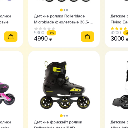
ролики
Детские ролики Rollerblade
Детские 
зовые
Microblade фиолетовые 36,5-
Flying Ea
40,5
5300
4200
-6%
-
4990
3000
₴
ролики
Детские фрискейт ролики
Детские 