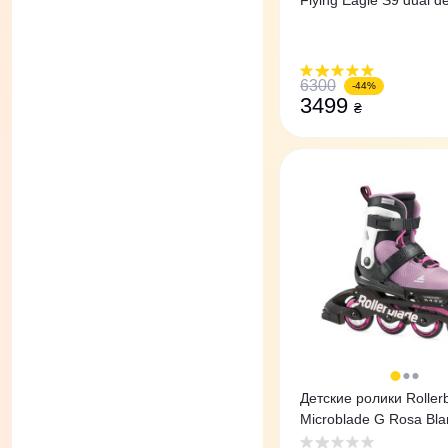
Flying Eagle S9 dual de
розовые 27-31
6300
-44%
3499
₴
Детские ролики Roller
Microblade G Rosa Bl
розовые 36,5-40,5