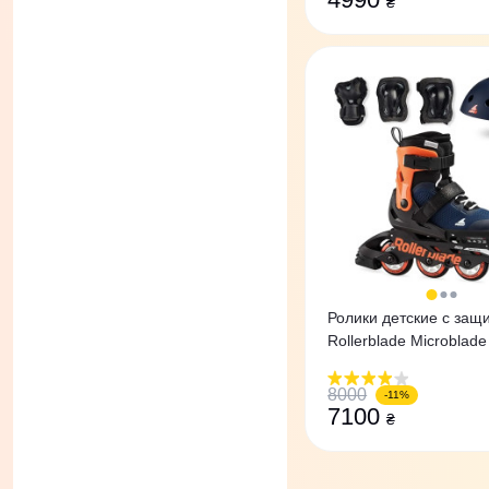
₴
Ролики детские с защ
Rollerblade Microblad
Orange/Blue
8000
-11%
7100
₴