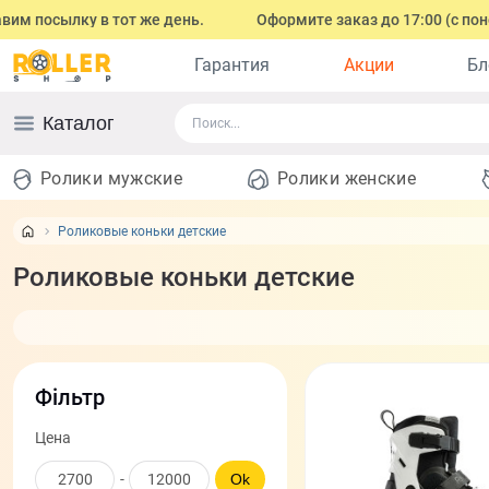
у в тот же день.
Оформите заказ до 17:00 (с понедельника 
Гарантия
Акции
Бл
Каталог
Ролики мужские
Ролики женские
Роликовые коньки детские
Роликовые коньки детские
Фільтр
Цена
-
Ok