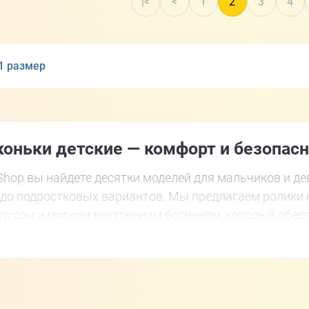
|<
<
1
2
3
4
41 размер
оньки детские — комфорт и безопас
rShop вы найдете десятки моделей для мальчиков и д
й до подростковых вариантов. Мы предлагаем ролики
пусом и мягким внутренним ботинком, который обес
 обращать внимание на жёсткость корпуса и материа
и хороший накат даже по неровной поверхности. А дл
ой ноге или дополнительно приобрести комплект защ