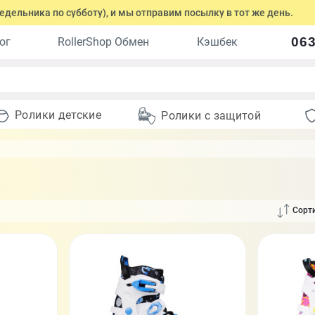
по субботу), и мы отправим посылку в тот же день.
Оформите
063
ог
RollerShop Обмен
Кэшбек
Ролики детские
Ролики с защитой
Сорти