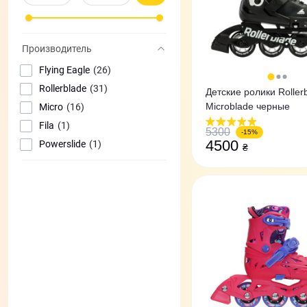
Производитель
Flying Eagle
(26)
Rollerblade
(31)
Детские ролики Roller
Microblade черные
Micro
(16)
Fila
(1)
5300
-15%
4500
Powerslide
(1)
₴