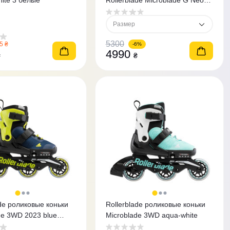
inite 3 белые
Rollerblade Microblade G Neon
зеленые 36,5-40,5
Размер
5300
5 ₴
-6%
4990
₴
₴
ade роликовые коньки
Rollerblade роликовые коньки
de 3WD 2023 blue
Microblade 3WD aqua-white
e