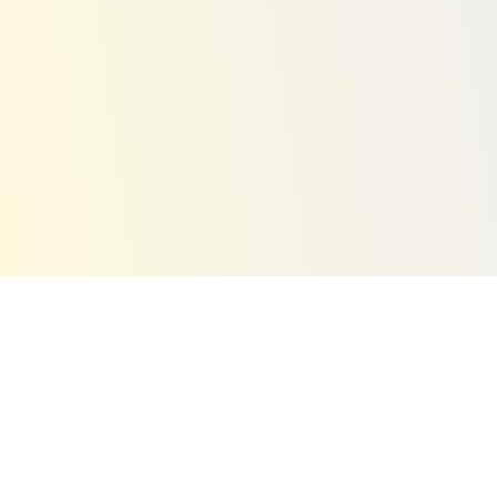
 Eagle, Micro, Rollerblade, FR Skates
и других.
 с удовольствием и без риска травм.
наши консультанты помогут измерить длину стопы
лагается таблица размеров.
е
роликовые коньки детские
в магазине