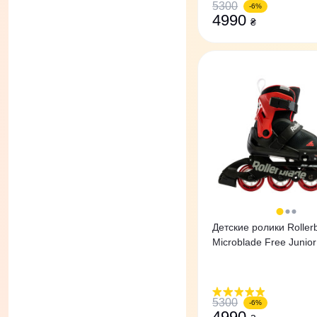
5300
-6%
4990
₴
Детские ролики Roller
Microblade Free Junior 
Skates красные
5300
-6%
4990