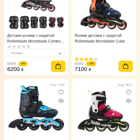
Детские ролики с защитой
Ролики детские с защитой
Rollerblade Microblade Combo
Rollerblade Microblade Сube
Rosa Blanco 36,5-40,5
Orange/Blue
Размер
6800
8000
-9%
-11%
6200
7100
₴
₴
Код: 1550
Код: 1862