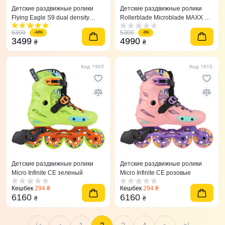
Детские раздвижные ролики
Детские раздвижные ролики
Flying Eagle S9 dual density
Rollerblade Microblade MAXX G
синие 27-31
36,5-40,5
6300
5300
-44%
-6%
3499
4990
₴
₴
Код: 1905
Код: 1910
Детские раздвижные ролики
Детские раздвижные ролики
Micro Infinite CE зеленый
Micro Infinite CE розовые
Кешбек
294 ₴
Кешбек
294 ₴
6160
6160
₴
₴