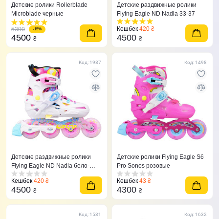
Детские ролики Rollerblade
Детские раздвижные ролики
Microblade черные
Flying Eagle ND Nadia 33-37
Кешбек
420 ₴
5300
-15%
4500
4500
₴
₴
Код: 1987
Код: 1498
Детские раздвижные ролики
Детские ролики Flying Eagle S6
Flying Eagle ND Nadia бело-
Pro Sonos розовые
розовые
Кешбек
420 ₴
Кешбек
43 ₴
4500
4300
₴
₴
Код: 1531
Код: 1632