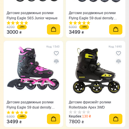
Детские раздвижные ролики
Детские раздвижные ролики
Flying Eagle S6S Junior черные
Flying Eagle S9 dual density
красные
4200
6300
-29%
-44%
3000
3499
₴
₴
Код: 1540
Код: 1690
Детские раздвижные ролики
Детские фрискейт ролики
Flying Eagle S9 dual density
Rollerblade Apex 3WD
розовые 27-31
Кешбек
130 ₴
6300
-44%
3499
7800
₴
₴