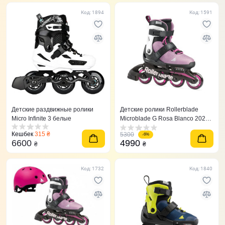
Код: 1894
Код: 1591
Детские раздвижные ролики
Детские ролики Rollerblade
Micro Infinite 3 белые
Microblade G Rosa Blanco 2021
розовые 36,5-40,5
Кешбек
315 ₴
5300
-6%
6600
4990
₴
₴
Код: 1732
Код: 1840