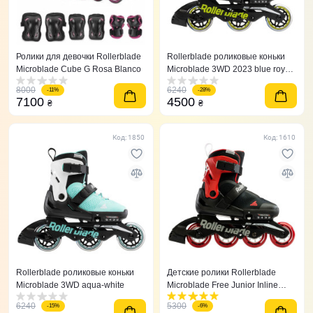
Ролики для девочки Rollerblade
Rollerblade роликовые коньки
Microblade Cube G Rosa Blanco
Microblade 3WD 2023 blue royal-
lime
8000
6240
-11%
-28%
7100
4500
₴
₴
Код: 1850
Код: 1610
Rollerblade роликовые коньки
Детские ролики Rollerblade
Microblade 3WD aqua-white
Microblade Free Junior Inline
Skates красные
6240
5300
-15%
-6%