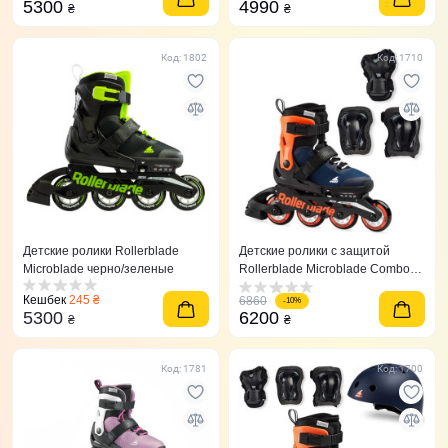
5300
4990
₴
₴
Код: 1802
Код: 1710
Детские ролики Rollerblade
Детские ролики с защитой
Microblade черно/зеленые
Rollerblade Microblade Combo
Midnight Blue/Orange
Кешбек
245 ₴
6860
-10%
5300
6200
₴
₴
Код: 1781
Код: 1700