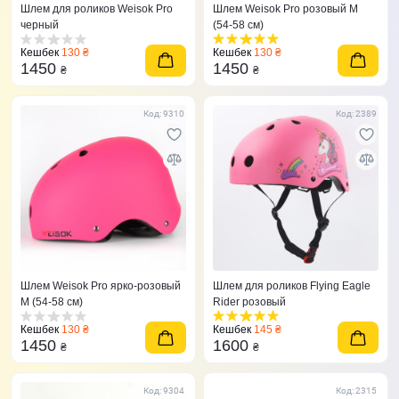
Шлем для роликов Weisok Pro
Шлем Weisok Pro розовый M
черный
(54-58 см)
Кешбек
130 ₴
Кешбек
130 ₴
1450
1450
₴
₴
Код: 9310
Код: 2389
Шлем Weisok Pro ярко-розовый
Шлем для роликов Flying Eagle
M (54-58 см)
Rider розовый
Кешбек
130 ₴
Кешбек
145 ₴
1450
1600
₴
₴
Код: 9304
Код: 2315