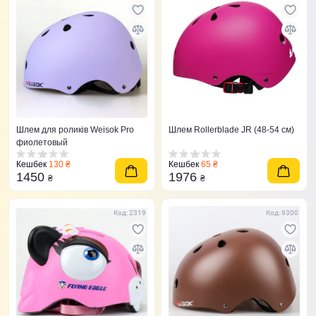
Шлем для роликів Weisok Pro
Шлем Rollerblade JR (48-54 см)
фиолетовый
Кешбек
130 ₴
Кешбек
65 ₴
1450
1976
₴
₴
Код: 2319
Код: 9300