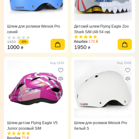
Шлем для роликов Weisok Pro
Детский шлем Flying Eagle Zoo
синий
Shark S/M (48-54 см)
Кешбек
170 ₴
1450
-31%
1000
1950
₴
₴
Код: 2320
Код: 2306
Шлем детски Flying Eagle V5
Шлем для роликов Weisok Pro
Junior розовый S/M
белый S
Кешбек
75 ₴