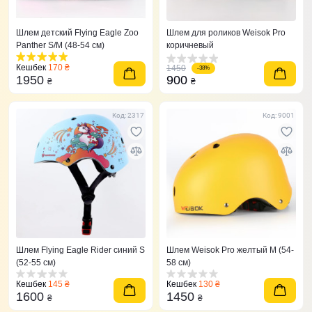
Шлем детский Flying Eagle Zoo
Шлем для роликов Weisok Pro
Panther S/M (48-54 см)
коричневый
Кешбек
170 ₴
1450
-38%
1950
900
₴
₴
Код: 2317
Код: 9001
Шлем Flying Eagle Rider синий S
Шлем Weisok Pro желтый M (54-
(52-55 cм)
58 см)
Кешбек
145 ₴
Кешбек
130 ₴
1600
1450
₴
₴