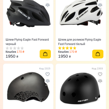
Шлем Flying Eagle Fast Forward
Шлем для роликов Flying Eagle
черный
Fast Forward белый
Кешбек
170 ₴
Кешбек
170 ₴
1950
1950
₴
₴
Код: 2325
Код: 2303